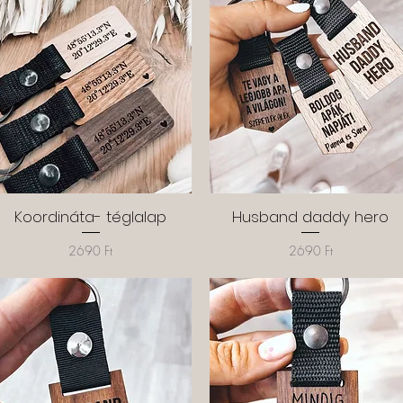
Koordináta- téglalap
Gyorsnézet
Husband daddy hero
Gyorsnézet
Ár
Ár
2690 Ft
2690 Ft