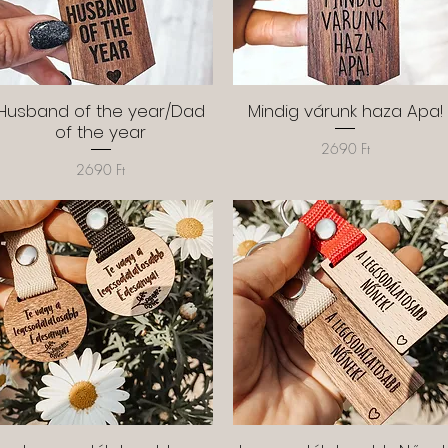
Husband of the year/Dad
Gyorsnézet
Mindig várunk haza Apa!
Gyorsnézet
of the year
Ár
2690 Ft
Ár
2690 Ft