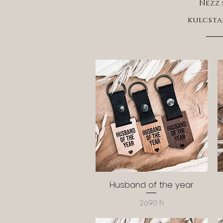
Nézz 
kulcsta
Husband of the year
Gyorsnézet
Ár
2690 Ft