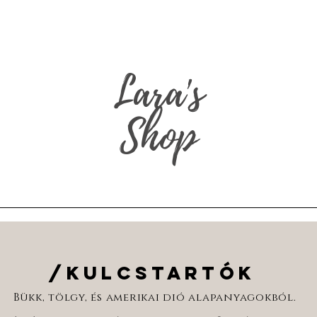
LÁK ELKÉSZÜLÉSI IDEJE 2-5 HÉT, MÉRETTŐL ÉS GRAFIK
Lara's
Shop
/KULCSTARTÓK
Bükk, tölgy, és amerikai dió alapanyagokból.