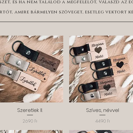
szét, és ha nem találod a megfelelőt, válaszd az e
rtót, amire bármilyen szöveget, esetleg vektort k
Szeretlek II.
Gyorsnézet
Szíves, névvel
Gyorsnézet
Ár
Ár
2690 Ft
4490 Ft