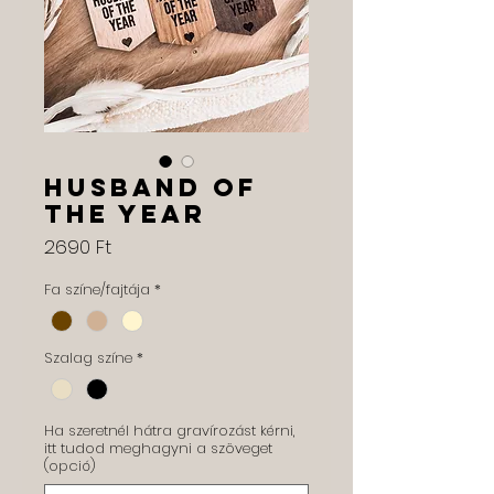
Husband of
the year
Ár
2690 Ft
Fa színe/fajtája
*
Szalag színe
*
Ha szeretnél hátra gravírozást kérni,
itt tudod meghagyni a szöveget
(opció)