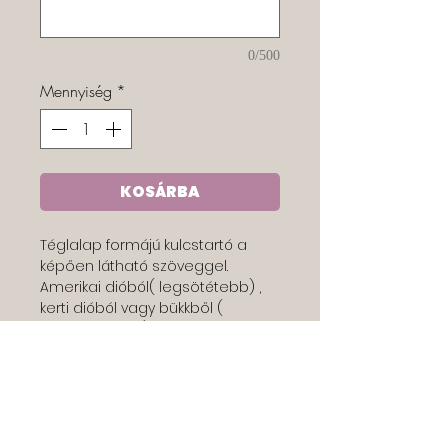
0/500
Mennyiség
*
KOSÁRBA
Téglalap formájú kulcstartó a
képően látható szöveggel.
Amerikai dióból( legsötétebb) ,
kerti dióból vagy bükkből (
legvilágosabb).
Ha szeretnél hátra gravíroztatni,
kérlek hagyd meg nekem
megjegyzésben a kívánt
szöveget. Ez nem feláras.:)