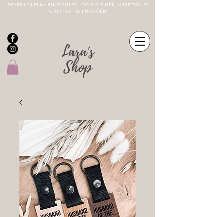
EGYEDI TÁBLÁK ELKÉSZÜLÉSI IDEJE 2-5 HÉT, MÉRETTŐL ÉS
GRAFIKÁTÓL FÜGGŐEN
Lara's
Shop