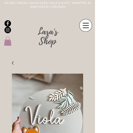
EGYEDI TÁBLÁK ELKÉSZÜLÉSI IDEJE 2-5 HÉT, MÉRETTŐL ÉS
GRAFIKÁTÓL FÜGGŐEN
Lara's
Shop