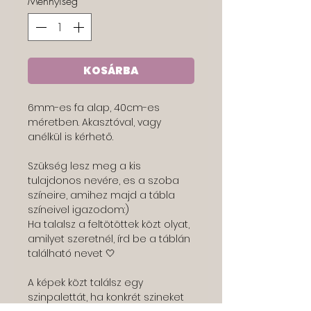
Mennyiség
*
KOSÁRBA
6mm-es fa alap, 40cm-es
méretben. Akasztóval, vagy
anélkül is kérhető.
Szükség lesz meg a kis
tulajdonos nevére, es a szoba
színeire, amihez majd a tábla
színeivel igazodom:)
Ha talalsz a feltötöttek közt olyat,
amilyet szeretnél, írd be a táblán
található nevet 🤍
A képek közt találsz egy
szinpalettát, ha konkrét szineket