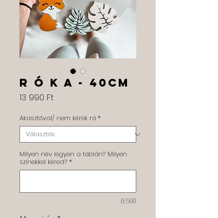
R Ó K A - 40cm
Ár
13 990 Ft
Akasztóval/ nem kérek rá
*
Milyen név legyen a táblán? Milyen
színekkel kéred?
*
0/500