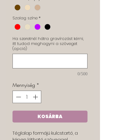
Szalag színe
*
Ha szeretnél hátra gravírozást kérni,
itt tudod meghagyni a szöveget
(opció)
0/500
Mennyiség
*
KOSÁRBA
Téglalap formájú kulcstartó, a
képen látható szöveggel,