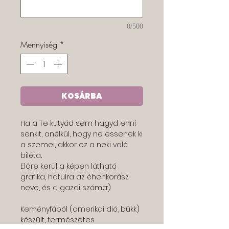
0/500
Mennyiség
*
KOSÁRBA
Ha a Te kutyád sem hagyd enni 
senkit, anélkül, hogy ne essenek ki 
a szemei, akkor ez a neki való 
biléta.. 
Előre kerül a képen látható 
grafika, hatulra az éhenkorász 
neve, és a gazdi száma:) 
Keményfából (amerikai dió, bükk)  
készült, természetes 