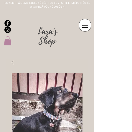
EGYEDI TÁBLÁK ELKÉSZÜLÉSI IDEJE 2-5 HÉT, MÉRETTŐL ÉS
GRAFIKÁTÓL FÜGGŐEN
Lara's
Shop