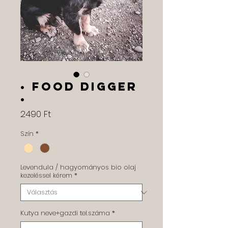
• Food Digger
•
Ár
2490 Ft
Szín
*
Levendula / hagyományos bio olaj
kezeléssel kérem
*
Kutya neve+gazdi tel.száma
*