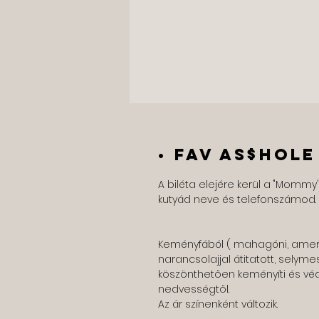
• Fav as$hole
A biléta elejére kerül a "Mommy'
kutyád neve és telefonszámod.
Keményfából ( mahagóni, amerik
narancsolajjal átitatott, selyme
köszönthetően keményíti és védi
nedvességtől.
Az ár színenként változik.