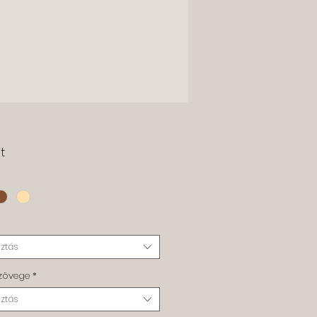
Ár
t
ztás
szövege
*
ztás