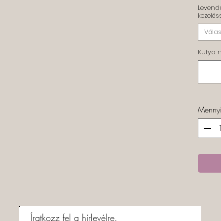
Levend
kezelés
Válas
Kutya 
Menny
Íratkozz fel a hírlevélre.