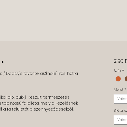
 •
2190 F
Szín
*
s / Daddy's favorite as$hole" írás, hátra
Méret
*
ai dió, bükk) készült, természetes
Válas
s tapintású fa biléta, mely a kezelésnek
 a fa felületét a szennyeződésektől,
Biléta 
Válas