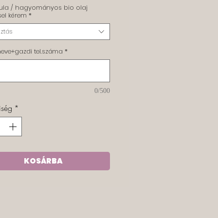
ula / hagyományos bio olaj
sel kérem
*
ztás
neve+gazdi tel.száma
*
0/500
iség
*
KOSÁRBA