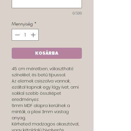
0/500
Mennyiség
*
KOSÁRBA
45 cm méretben, választható
színekkel, és betű típussal.
Az elemek csiszolva vannak,
ezáltal kapnak egy lágy ívet, ami
sokkal szebb összképet
eredményez.
6mm MDF alapra kerülnek a
minták, a plexi 3mm vastag
anyag.
Kérheted madzagos akasztóval,
vagy kétoldalú bivalyerős