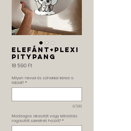
Elefánt+plexi
pitypang
Ár
18 590 Ft
Milyen névvel és színekkel kéred a
táblát?
*
0/500
Madzagos akasztót vagy kétoldalú
ragasztót szeretnél hozzá?
*