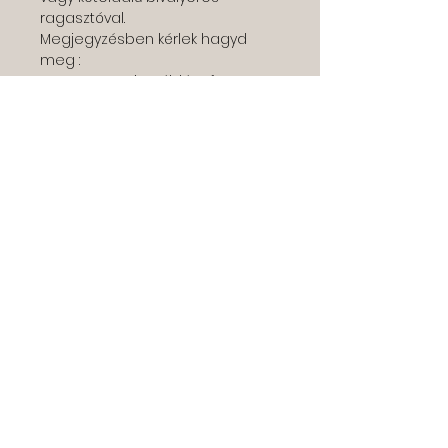
ragasztóval.
Megjegyzésben kérlek hagyd
meg :
- a nevet ami a táblára fog
kerülni
- és a színeket, amik illeni fognak
a szoba berendezéséhez, ahova
kerül majd a tábla. Ehhez a képek
közt találsz segítségképp egy
szinskálát.
Néhány napon belül keresni
foglak a tervekkel.
kapcsolat
+3630 830 2121
info@larasshop.hu
Íratkozz fel a hírlevélre.
Ne hagyd ki az akciókat,