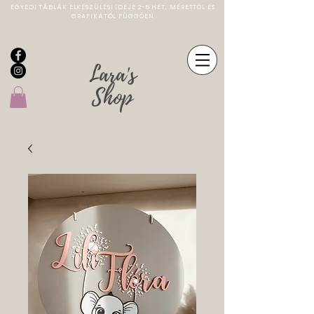
EGYEDI TÁBLÁK ELKÉSZÜLÉSI IDEJE 2-5 HÉT, MÉRETTŐL ÉS
GRAFIKÁTÓL FÜGGŐEN
Lara's
Shop