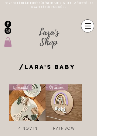
EGYEDI TÁBLÁK ELKÉSZÜLÉSI IDEJE 2-5 HÉT, MÉRETTŐL ÉS
GRAFIKÁTÓL FÜGGŐEN
Lara's
Shop
/LARA'S BABY
Új termék!
Új termék!
P I N G V I N
R A I N B O W