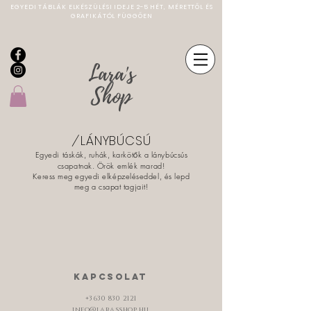
EGYEDI TÁBLÁK ELKÉSZÜLÉSI IDEJE 2-5 HÉT, MÉRETTŐL ÉS
GRAFIKÁTÓL FÜGGŐEN
Lara's
Shop
/
LÁNYBÚCSÚ
Egyedi táskák, ruhák, karköt
k a lánybúcsús
ő
csapatnak. Örök emlék marad!
Keress meg egyedi elképzeléseddel, és lepd
meg a csapat tagjait!
kapcsolat
+3630 830 2121
info@larasshop.hu